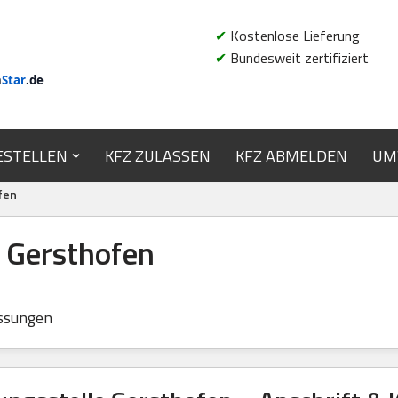
✔
Kostenlose Lieferung
✔
Bundesweit zertifiziert
n
Star
.de
ESTELLEN
KFZ ZULASSEN
KFZ ABMELDEN
UM
fen
e Gersthofen
ssungen