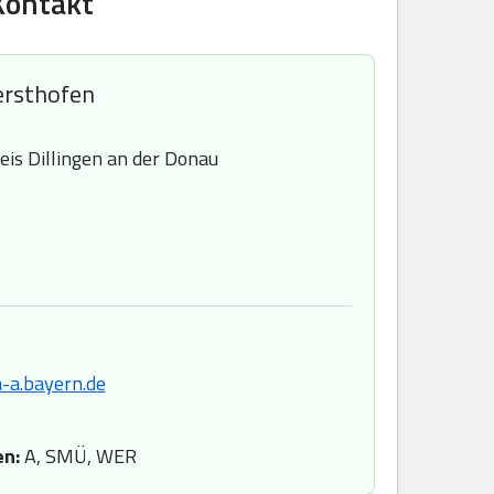
Kontakt
ersthofen
is Dillingen an der Donau
8
-a.bayern.de
en:
A, SMÜ, WER