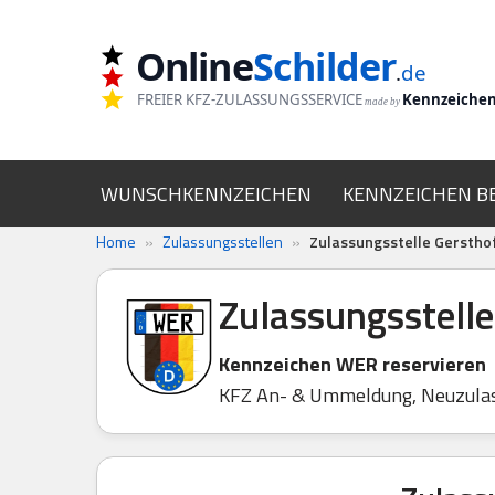
Online
Schilder
Zum
.
de
Inhalt
FREIER KFZ-ZULASSUNGSSERVICE
Kennzeiche
made by
springen
WUNSCHKENNZEICHEN
KENNZEICHEN B
Home
»
Zulassungsstellen
»
Zulassungsstelle Gerstho
Zulassungsstell
Kennzeichen WER reservieren
KFZ An- & Ummeldung, Neuzula