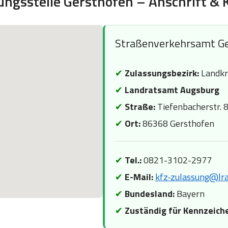
ungsstelle Gersthofen – Anschrift & 
Straßenverkehrsamt G
✔
Zulassungsbezirk:
Landkre
✔
Landratsamt Augsburg
✔
Straße:
Tiefenbacherstr. 
✔
Ort:
86368 Gersthofen
✔
Tel.:
0821-3102-2977
✔
E-Mail:
kfz-zulassung@lra
✔
Bundesland:
Bayern
✔
Zuständig für Kennzeich