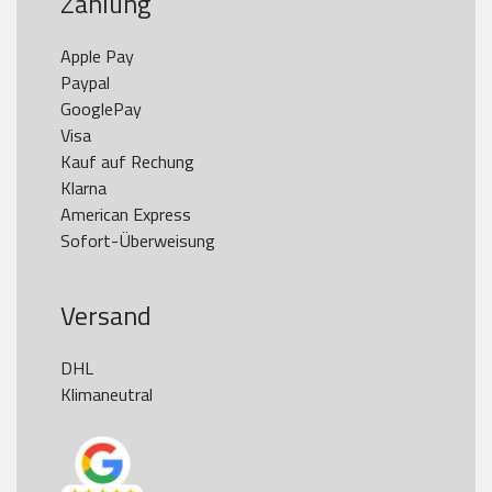
Zahlung
Apple Pay

Paypal

GooglePay

Visa

Kauf auf Rechung

Klarna

American Express

Versand
DHL

Klimaneutral