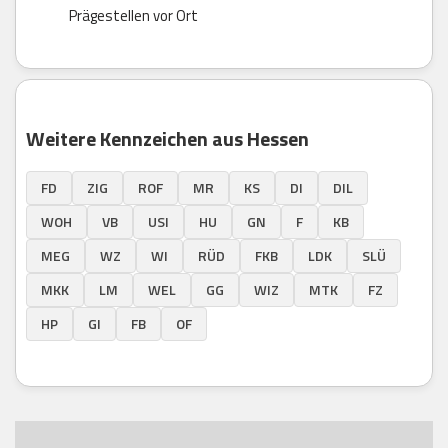
Prägestellen vor Ort
Weitere Kennzeichen aus Hessen
FD
ZIG
ROF
MR
KS
DI
DIL
WOH
VB
USI
HU
GN
F
KB
MEG
WZ
WI
RÜD
FKB
LDK
SLÜ
MKK
LM
WEL
GG
WIZ
MTK
FZ
HP
GI
FB
OF