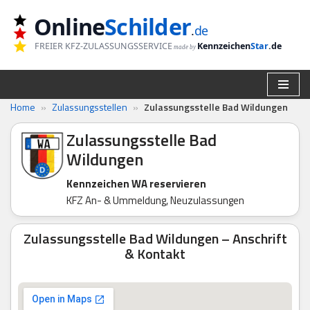
Online
Schilder
.
de
Zum
FREIER KFZ-ZULASSUNGSSERVICE
Kennzeichen
Star
.de
made by
Inhalt
springen
Home
»
Zulassungsstellen
»
Zulassungsstelle Bad Wildungen
Zulassungsstelle Bad
Wildungen
Kennzeichen WA reservieren
KFZ An- & Ummeldung, Neuzulassungen
Zulassungsstelle Bad Wildungen – Anschrift
& Kontakt