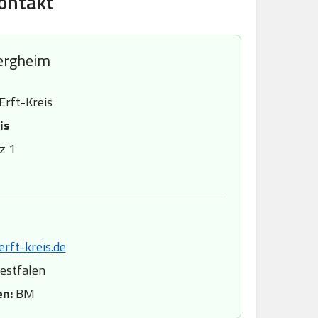
ontakt
ergheim
rft-Kreis
is
z 1
rft-kreis.de
estfalen
en:
BM