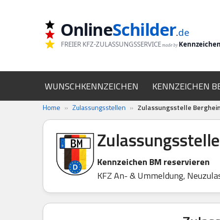
Online
Schilder
Zum
.
de
Inhalt
FREIER KFZ-ZULASSUNGSSERVICE
Kennzeiche
made by
springen
WUNSCHKENNZEICHEN
KENNZEICHEN B
Home
»
Zulassungsstellen
»
Zulassungsstelle Berghei
Zulassungsstell
Kennzeichen BM reservieren
KFZ An- & Ummeldung, Neuzula