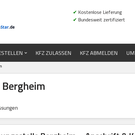
✔
Kostenlose Lieferung
✔
Bundesweit zertifiziert
n
Star
.de
ESTELLEN
KFZ ZULASSEN
KFZ ABMELDEN
UM
m
e Bergheim
ssungen