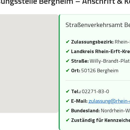
sungsstelle Bergheim – Anschrift & K
Straßenverkehrsamt B
✔
Zulassungsbezirk:
Rhein-E
✔
Landkreis Rhein-Erft-Kre
✔
Straße:
Willy-Brandt-Plat
✔
Ort:
50126 Bergheim
✔
Tel.:
02271-83-0
✔
E-Mail:
zulassung@rhein-e
✔
Bundesland:
Nordrhein-W
✔
Zuständig für Kennzeich