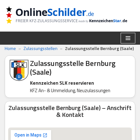
Online
Schilder
.
de
Zum
FREIER KFZ-ZULASSUNGSSERVICE
Kennzeichen
Star
.de
made by
Inhalt
springen
Home
»
Zulassungsstellen
»
Zulassungsstelle Bernburg (Saale)
Zulassungsstelle Bernburg
(Saale)
Kennzeichen SLK reservieren
KFZ An- & Ummeldung, Neuzulassungen
Zulassungsstelle Bernburg (Saale) – Anschrift
& Kontakt