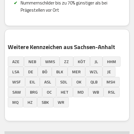
Nummernschilder bis zu 70% günstiger als bei
Prägestellen vor Ort
Weitere Kennzeichen aus Sachsen-Anhalt
AZE
NEB
WMS
ZZ
KÖT
JL
HHM
LSA
DE
BÖ
BLK
MER
WZL
JE
WSF
EIL
ASL
SDL
OK
QLB
MSH
SAW
BRG
OC
HET
MD
WB
RSL
MQ
HZ
SBK
WR