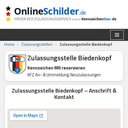
Online
Schilder
.
de
Zum
FREIER KFZ-ZULASSUNGSSERVICE
Kennzeichen
Star
.de
made by
Inhalt
springen
Home
»
Zulassungsstellen
»
Zulassungsstelle Biedenkopf
Zulassungsstelle Biedenkopf
Kennzeichen MR reservieren
KFZ An- & Ummeldung, Neuzulassungen
Zulassungsstelle Biedenkopf – Anschrift &
Kontakt