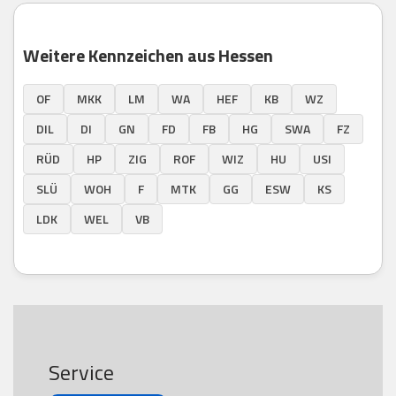
Weitere Kennzeichen aus Hessen
OF
MKK
LM
WA
HEF
KB
WZ
DIL
DI
GN
FD
FB
HG
SWA
FZ
RÜD
HP
ZIG
ROF
WIZ
HU
USI
SLÜ
WOH
F
MTK
GG
ESW
KS
LDK
WEL
VB
Service