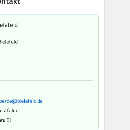
ontakt
elefeld
ielefeld
oerde@bielefeld.de
estfalen
en:
BI