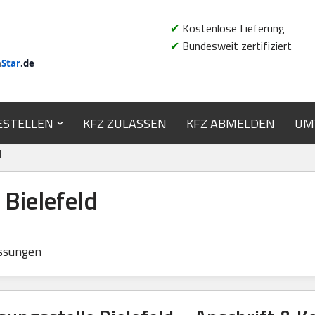
✔
Kostenlose Lieferung
✔
Bundesweit zertifiziert
n
Star
.de
ESTELLEN
KFZ ZULASSEN
KFZ ABMELDEN
UM
d
 Bielefeld
ssungen