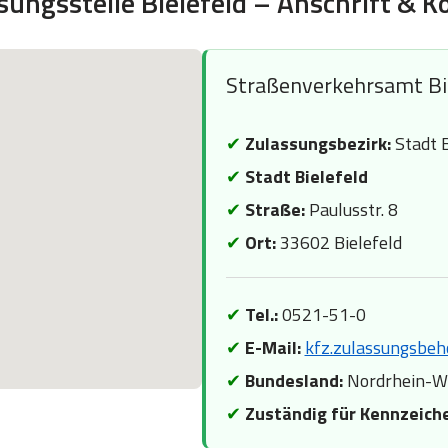
sungsstelle Bielefeld – Anschrift & K
Straßenverkehrsamt Bi
✔
Zulassungsbezirk:
Stadt B
✔
Stadt Bielefeld
✔
Straße:
Paulusstr. 8
✔
Ort:
33602 Bielefeld
✔
Tel.:
0521-51-0
✔
E-Mail:
kfz.zulassungsbeh
✔
Bundesland:
Nordrhein-W
✔
Zuständig für Kennzeich