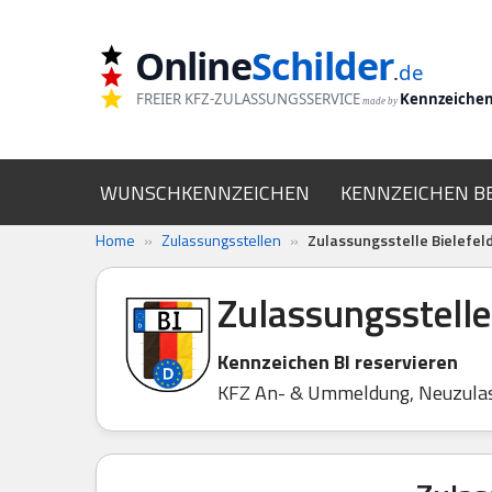
Online
Schilder
Zum
.
de
Inhalt
FREIER KFZ-ZULASSUNGSSERVICE
Kennzeiche
made by
springen
WUNSCHKENNZEICHEN
KENNZEICHEN B
Home
»
Zulassungsstellen
»
Zulassungsstelle Bielefel
Zulassungsstelle
Kennzeichen BI reservieren
KFZ An- & Ummeldung, Neuzula