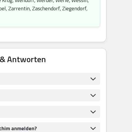
 Krug, Wendorf, Werder, Werle, Wessin,
el, Zarrentin, Zaschendorf, Ziegendorf,
 & Antworten
rchim anmelden?