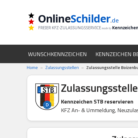
Online
Schilder
Zum
.
de
Inhalt
FREIER KFZ-ZULASSUNGSSERVICE
Kennzeiche
made by
springen
WUNSCHKENNZEICHEN
KENNZEICHEN B
Home
»
Zulassungsstellen
»
Zulassungsstelle Boizenb
Zulassungsstell
Kennzeichen STB reservieren
KFZ An- & Ummeldung, Neuzula