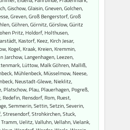
Dümmer, Eldena, Fahrbinde, Frauenmark,
ch, Gischow, Glaisin, Gneven, Golchen,
esse, Greven, Groß Bengerstorf, Groß
en, Göhren, Görnitz, Görslow, Güritz
hen Pritz, Holdorf, Holthusen,
rstädt, Kastorf, Keez, Kirch Jesar,
row, Kogel, Kraak, Kreien, Kremmin,
gen Jarchow, Langenhagen, Leezen,
üttenmark, Lüttow, Malk Göhren, Malliß,
enbeck, Mühlenbeck, Müsselmow, Neese,
nbeck, Neustadt-Glewe, Nieklitz,
e, Platschow, Plau, Plauerhagen, Pogreß,
, Redefin, Rensdorf, Rom, Ruest,
e, Semmerin, Settin, Setzin, Severin,
, Stresendorf, Strohkirchen, Stuck,
 Tramm, Uelitz, Valluhn, Vellahn, Vielank,