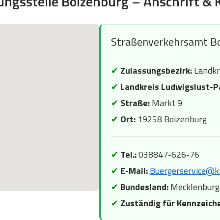
ungsstelle Boizenburg – Anschrift & 
Straßenverkehrsamt B
✔
Zulassungsbezirk:
Landkr
✔
Landkreis Ludwigslust-P
✔
Straße:
Markt 9
✔
Ort:
19258 Boizenburg
✔
Tel.:
038847-626-76
✔
E-Mail:
Buergerservice@kr
✔
Bundesland:
Mecklenburg
✔
Zuständig für Kennzeich