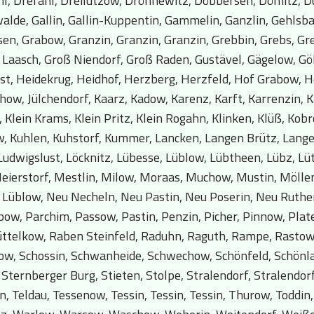
l, Drefahl, Dreilützow, Drönnewitz, Döbbersen, Dömitz, 
alde, Gallin, Gallin-Kuppentin, Gammelin, Ganzlin, Gehlsba
en, Grabow, Granzin, Granzin, Granzin, Grebbin, Grebs, Gr
aasch, Groß Niendorf, Groß Raden, Gustävel, Gägelow, Göhl
t, Heidekrug, Heidhof, Herzberg, Herzfeld, Hof Grabow, Ho
ow, Jülchendorf, Kaarz, Kadow, Karenz, Karft, Karrenzin, Ka
 Klein Krams, Klein Pritz, Klein Rogahn, Klinken, Klüß, Kob
zow, Kuhlen, Kuhstorf, Kummer, Lancken, Langen Brütz, Lan
 Ludwigslust, Löcknitz, Lübesse, Lüblow, Lübtheen, Lübz, L
eierstorf, Mestlin, Milow, Moraas, Muchow, Mustin, Möll
 Lüblow, Neu Necheln, Neu Pastin, Neu Poserin, Neu Ruthe
ow, Parchim, Passow, Pastin, Penzin, Picher, Pinnow, Plat
 Püttelkow, Raben Steinfeld, Raduhn, Raguth, Rampe, Rastow
ow, Schossin, Schwanheide, Schwechow, Schönfeld, Schönlag
Sternberger Burg, Stieten, Stolpe, Stralendorf, Stralendorf
, Teldau, Tessenow, Tessin, Tessin, Tessin, Thurow, Toddin,