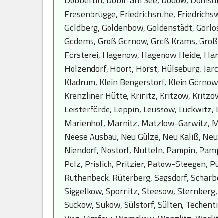
Dobbertin, Dobin am See, Dodow, Domsüh
Fresenbrügge, Friedrichsruhe, Friedrichsw
Goldberg, Goldenbow, Goldenstädt, Gorlos
Godems, Groß Görnow, Groß Krams, Groß L
Försterei, Hagenow, Hagenow Heide, Hars
Holzendorf, Hoort, Horst, Hülseburg, Jarch
Kladrum, Klein Bengerstorf, Klein Görnow,
Krenzliner Hütte, Krinitz, Kritzow, Krit
Leisterförde, Leppin, Leussow, Luckwitz,
Marienhof, Marnitz, Matzlow-Garwitz, M
Neese Ausbau, Neu Gülze, Neu Kaliß, Neu
Niendorf, Nostorf, Nutteln, Pampin, Pamp
Polz, Prislich, Pritzier, Pätow-Steegen,
Ruthenbeck, Rüterberg, Sagsdorf, Scharb
Siggelkow, Spornitz, Steesow, Sternberg, 
Suckow, Sukow, Sülstorf, Sülten, Techentin