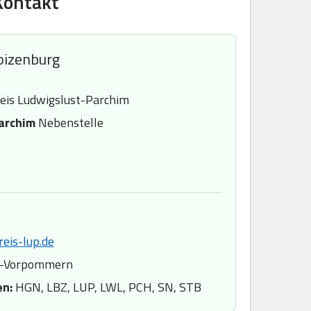
Kontakt
oizenburg
eis Ludwigslust-Parchim
archim
Nebenstelle
eis-lup.de
-Vorpommern
en:
HGN, LBZ, LUP, LWL, PCH, SN, STB