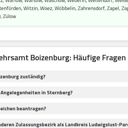
tz, Warlow, Warsow, Waschow, Weberin, Weitendorf, Weiße
enförden, Witzin, Woez, Wöbbelin, Zahrensdorf, Zapel, Zap
w, Zülow
ehrsamt Boizenburg: Häufige Fragen
izenburg zuständig?
-Angelegenheiten in Sternberg?
zeichen beantragen?
nderen Zulassungsbezirk als Landkreis Ludwigslust-Pa