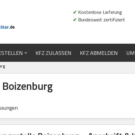
✔
Kostenlose Lieferung
✔
Bundesweit zertifiziert
n
Star
.de
ESTELLEN
KFZ ZULASSEN
KFZ ABMELDEN
UM
urg
e Boizenburg
ssungen