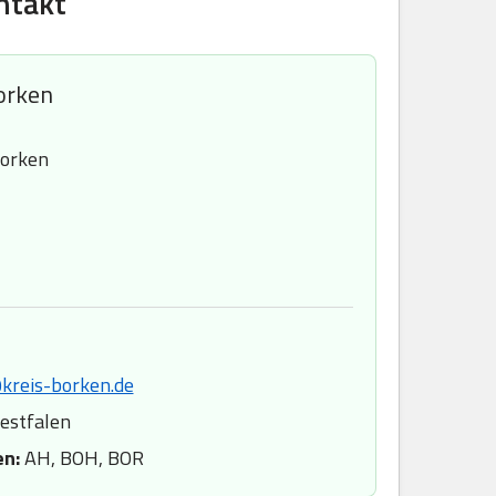
ntakt
orken
Borken
kreis-borken.de
estfalen
en:
AH, BOH, BOR