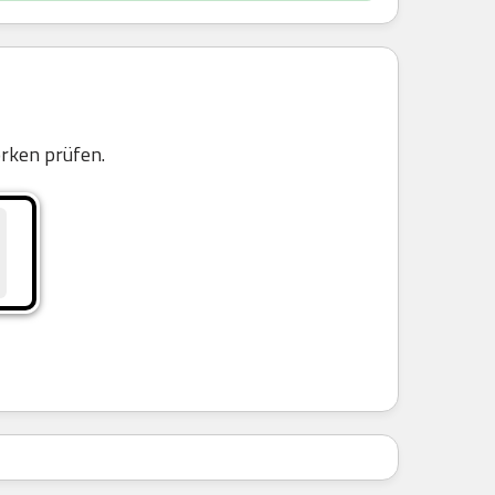
n
rken prüfen.