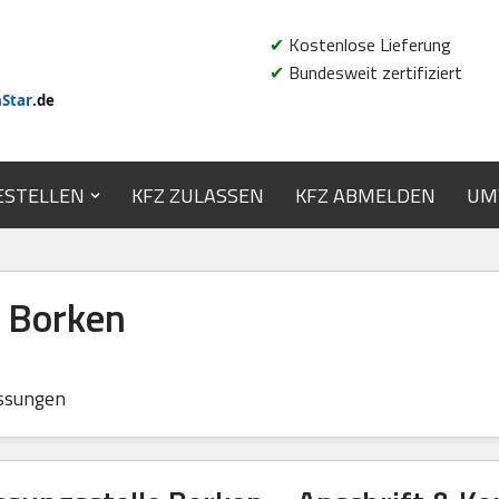
✔
Kostenlose Lieferung
✔
Bundesweit zertifiziert
n
Star
.de
ESTELLEN
KFZ ZULASSEN
KFZ ABMELDEN
UM
e Borken
ssungen