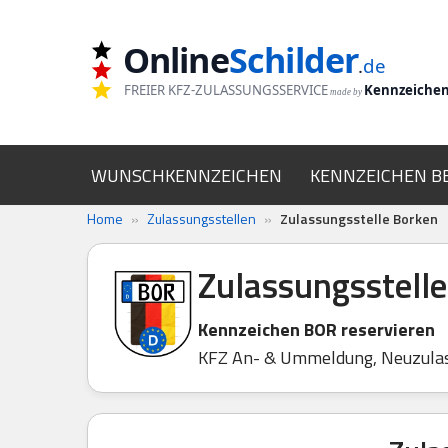
Online
Schilder
Zum
.
de
Inhalt
FREIER KFZ-ZULASSUNGSSERVICE
Kennzeiche
made by
springen
WUNSCHKENNZEICHEN
KENNZEICHEN B
Home
»
Zulassungsstellen
»
Zulassungsstelle Borken
Zulassungsstell
Kennzeichen BOR reservieren
KFZ An- & Ummeldung, Neuzula