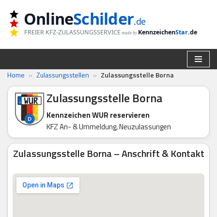
Online
Schilder
.
de
Zum
FREIER KFZ-ZULASSUNGSSERVICE
Kennzeichen
Star
.de
made by
Inhalt
springen
Home
»
Zulassungsstellen
»
Zulassungsstelle Borna
Zulassungsstelle Borna
Kennzeichen WUR reservieren
KFZ An- & Ummeldung, Neuzulassungen
Zulassungsstelle Borna – Anschrift & Kontakt