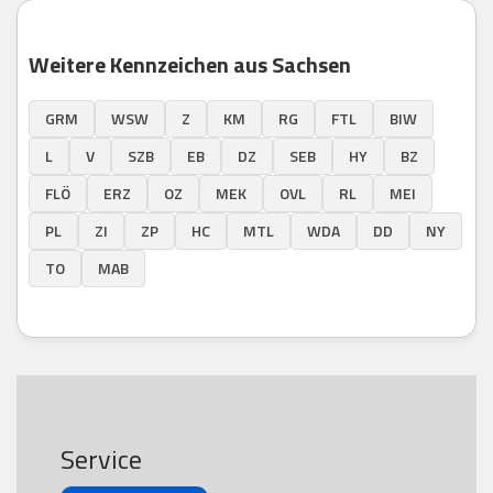
Weitere Kennzeichen aus Sachsen
GRM
WSW
Z
KM
RG
FTL
BIW
L
V
SZB
EB
DZ
SEB
HY
BZ
FLÖ
ERZ
OZ
MEK
OVL
RL
MEI
PL
ZI
ZP
HC
MTL
WDA
DD
NY
TO
MAB
Service