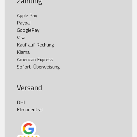
Zahlung
Apple Pay

Paypal

GooglePay

Visa

Kauf auf Rechung

Klarna

American Express

Versand
DHL

Klimaneutral