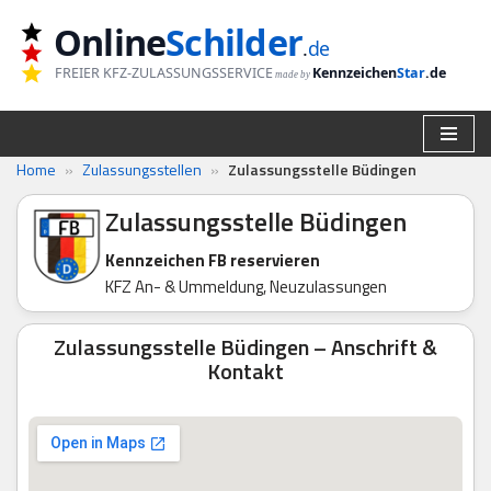
Online
Schilder
.
de
Zum
FREIER KFZ-ZULASSUNGSSERVICE
Kennzeichen
Star
.de
made by
Inhalt
springen
Home
»
Zulassungsstellen
»
Zulassungsstelle Büdingen
Zulassungsstelle Büdingen
Kennzeichen FB reservieren
KFZ An- & Ummeldung, Neuzulassungen
Zulassungsstelle Büdingen – Anschrift &
Kontakt