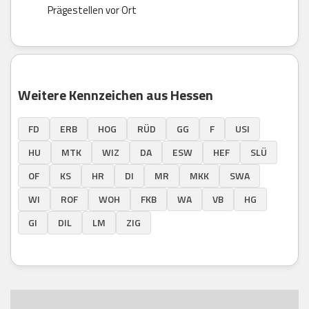
Prägestellen vor Ort
Weitere Kennzeichen aus Hessen
FD
ERB
HOG
RÜD
GG
F
USI
HU
MTK
WIZ
DA
ESW
HEF
SLÜ
OF
KS
HR
DI
MR
MKK
SWA
WI
ROF
WOH
FKB
WA
VB
HG
GI
DIL
LM
ZIG