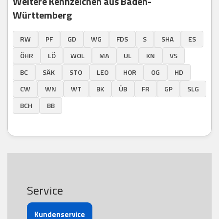
Weitere Kennzeichen aus Baden-
Württemberg
RW
PF
GD
WG
FDS
S
SHA
ES
ÖHR
LÖ
WOL
MA
UL
KN
VS
BC
SÄK
STO
LEO
HOR
OG
HD
CW
WN
WT
BK
ÜB
FR
GP
SLG
BCH
BB
Service
Kundenservice