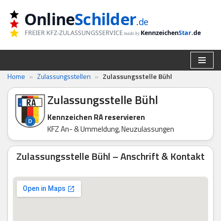
Online
Schilder
.
de
Zum
FREIER KFZ-ZULASSUNGSSERVICE
Kennzeichen
Star
.de
made by
Inhalt
springen
Home
»
Zulassungsstellen
»
Zulassungsstelle Bühl
Zulassungsstelle Bühl
Kennzeichen RA reservieren
KFZ An- & Ummeldung, Neuzulassungen
Zulassungsstelle Bühl – Anschrift & Kontakt