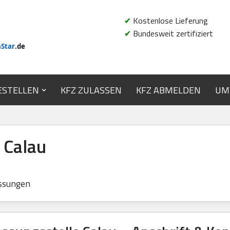
✔
Kostenlose Lieferung
✔
Bundesweit zertifiziert
n
Star
.de
ESTELLEN
KFZ ZULASSEN
KFZ ABMELDEN
UM
 Calau
ssungen