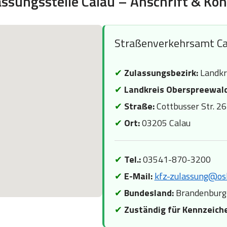
assungsstelle Calau – Anschrift & Kon
Straßenverkehrsamt Ca
✔
Zulassungsbezirk:
Landkr
✔
Landkreis Oberspreewald
✔
Straße:
Cottbusser Str. 26
✔
Ort:
03205 Calau
✔
Tel.:
03541-870-3200
✔
E-Mail:
kfz-zulassung@osl
✔
Bundesland:
Brandenburg
✔
Zuständig für Kennzeich