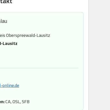
takt
lau
eis Oberspreewald-Lausitz
-Lausitz
-online.de
en:
CA, OSL, SFB