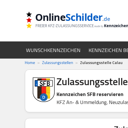
Online
Schilder
Zum
.
de
Inhalt
FREIER KFZ-ZULASSUNGSSERVICE
Kennzeiche
made by
springen
WUNSCHKENNZEICHEN
KENNZEICHEN B
Home
»
Zulassungsstellen
»
Zulassungsstelle Calau
Zulassungsstelle
Kennzeichen SFB reservieren
KFZ An- & Ummeldung, Neuzula