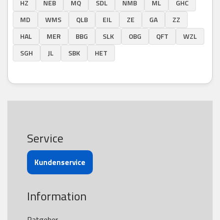
HZ
NEB
MQ
SDL
NMB
ML
GHC
MD
WMS
QLB
EIL
ZE
GA
ZZ
HAL
MER
BBG
SLK
OBG
QFT
WZL
SGH
JL
SBK
HET
Service
Kundenservice
Information
Ratgeber