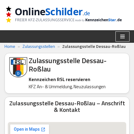
Online
Schilder
.
de
Zum
FREIER KFZ-ZULASSUNGSSERVICE
Kennzeichen
Star
.de
made by
Inhalt
springen
Home
»
Zulassungsstellen
»
Zulassungsstelle Dessau-Roßlau
Zulassungsstelle Dessau-
Roßlau
Kennzeichen RSL reservieren
KFZ An- & Ummeldung, Neuzulassungen
Zulassungsstelle Dessau-Roßlau – Anschrift
& Kontakt