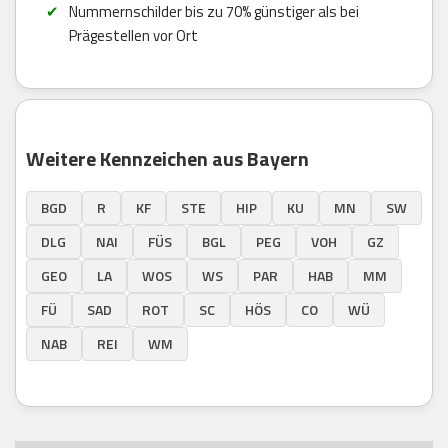
Nummernschilder bis zu 70% günstiger als bei
Prägestellen vor Ort
Weitere Kennzeichen aus Bayern
BGD
R
KF
STE
HIP
KU
MN
SW
DLG
NAI
FÜS
BGL
PEG
VOH
GZ
GEO
LA
WOS
WS
PAR
HAB
MM
FÜ
SAD
ROT
SC
HÖS
CO
WÜ
NAB
REI
WM