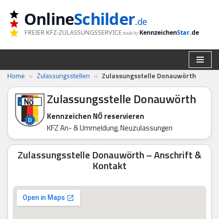
Online
Schilder
.
de
Zum
FREIER KFZ-ZULASSUNGSSERVICE
Kennzeichen
Star
.de
made by
Inhalt
springen
Home
»
Zulassungsstellen
»
Zulassungsstelle Donauwörth
Zulassungsstelle Donauwörth
Kennzeichen NÖ reservieren
KFZ An- & Ummeldung, Neuzulassungen
Zulassungsstelle Donauwörth – Anschrift &
Kontakt