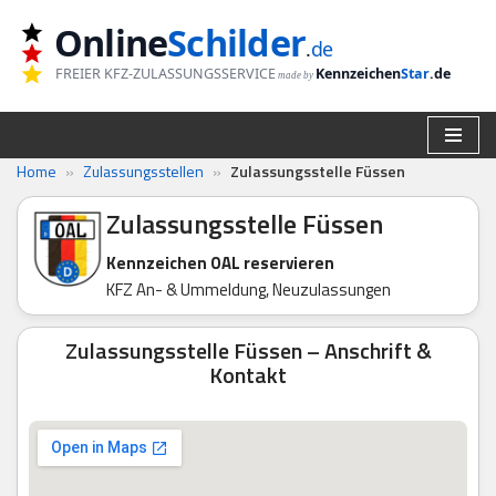
Online
Schilder
.
de
Zum
FREIER KFZ-ZULASSUNGSSERVICE
Kennzeichen
Star
.de
made by
Inhalt
springen
Home
»
Zulassungsstellen
»
Zulassungsstelle Füssen
Zulassungsstelle Füssen
Kennzeichen OAL reservieren
KFZ An- & Ummeldung, Neuzulassungen
Zulassungsstelle Füssen – Anschrift &
Kontakt