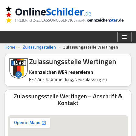
Online
Schilder
.
de
Zum
FREIER KFZ-ZULASSUNGSSERVICE
Kennzeichen
Star
.de
made by
Inhalt
springen
Home
»
Zulassungsstellen
»
Zulassungsstelle Wertingen
Zulassungsstelle Wertingen
Kennzeichen WER reservieren
KFZ An- & Ummeldung, Neuzulassungen
Zulassungsstelle Wertingen – Anschrift &
Kontakt