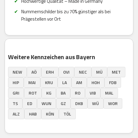
Hochwertige Qualität – Made in Germany
Nummernschilder bis zu 70% günstiger als bei
Prägestellen vor Ort
Weitere Kennzeichen aus Bayern
NEW
AÖ
ERH
OVI
NEC
MÜ
MET
HIP
MAI
KRU
LA
AM
HOH
FDB
GRI
ROT
KG
BA
RO
VIB
MAL
TS
ED
WUN
GZ
DKB
WÜ
WOR
ALZ
HAB
KÖN
TÖL