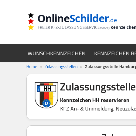
Online
Schilder
Zum
.
de
Inhalt
FREIER KFZ-ZULASSUNGSSERVICE
Kennzeiche
made by
springen
WUNSCHKENNZEICHEN
KENNZEICHEN B
Home
»
Zulassungsstellen
»
Zulassungsstelle Hambur
Zulassungsstell
Kennzeichen HH reservieren
KFZ An- & Ummeldung, Neuzula