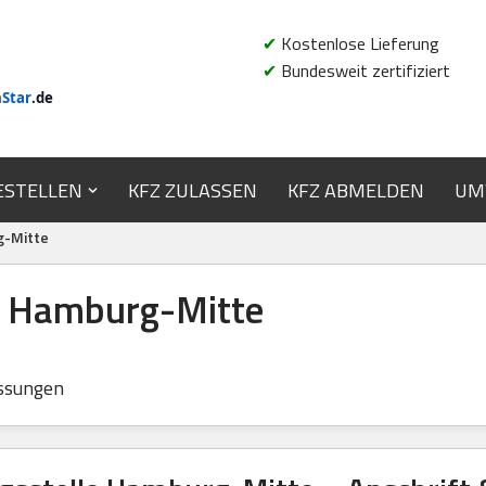
✔
Kostenlose Lieferung
✔
Bundesweit zertifiziert
n
Star
.de
ESTELLEN
KFZ ZULASSEN
KFZ ABMELDEN
UM
g-Mitte
e Hamburg-Mitte
ssungen