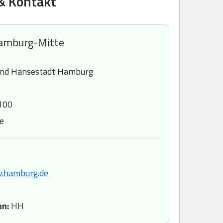
& Kontakt
amburg-Mitte
und Hansestadt Hamburg
100
e
v.hamburg.de
en:
HH