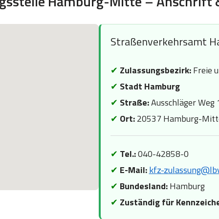
gsstelle Hamburg-Mitte – Anschrift 
Straßenverkehrsamt H
✔
Zulassungsbezirk:
Freie 
✔
Stadt Hamburg
✔
Straße:
Ausschläger Weg 
✔
Ort:
20537 Hamburg-Mitt
✔
Tel.:
040-42858-0
✔
E-Mail:
kfz-zulassung@lb
✔
Bundesland:
Hamburg
✔
Zuständig für Kennzeich