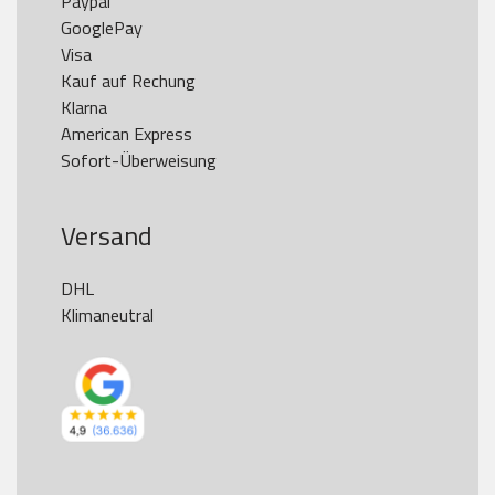
Paypal

GooglePay

Visa

Kauf auf Rechung

Klarna

American Express

Versand
DHL

Klimaneutral