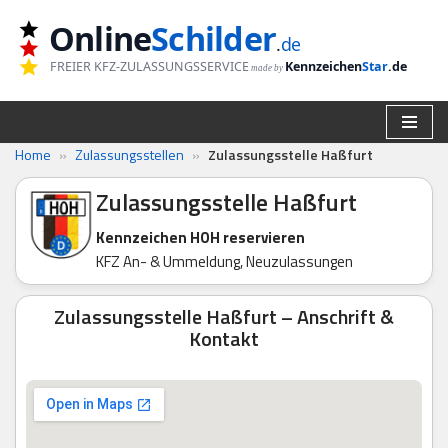
Online
Schilder
.
de
Zum
FREIER KFZ-ZULASSUNGSSERVICE
Kennzeichen
Star
.de
made by
Inhalt
springen
Home
»
Zulassungsstellen
»
Zulassungsstelle Haßfurt
Zulassungsstelle Haßfurt
Kennzeichen HOH reservieren
KFZ An- & Ummeldung, Neuzulassungen
Zulassungsstelle Haßfurt – Anschrift &
Kontakt