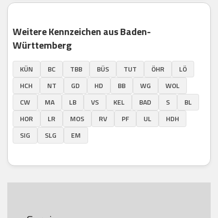
Weitere Kennzeichen aus Baden-
Württemberg
KÜN
BC
TBB
BÜS
TUT
ÖHR
LÖ
HCH
NT
GD
HD
BB
WG
WOL
CW
MA
LB
VS
KEL
BAD
S
BL
HOR
LR
MOS
RV
PF
UL
HDH
SIG
SLG
EM