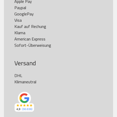
Apple Pay

Paypal

GooglePay

Visa

Kauf auf Rechung

Klarna

American Express

Versand
DHL

Klimaneutral