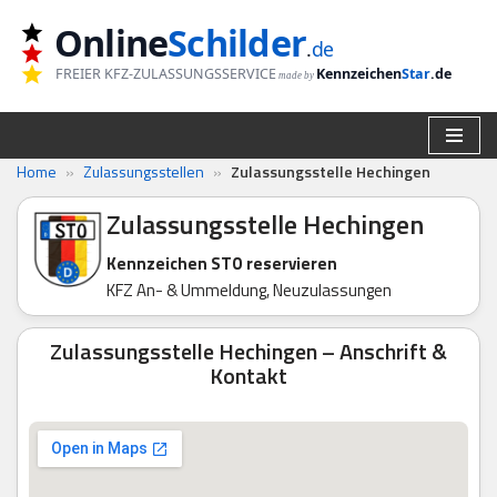
Online
Schilder
.
de
Zum
FREIER KFZ-ZULASSUNGSSERVICE
Kennzeichen
Star
.de
made by
Inhalt
springen
Home
»
Zulassungsstellen
»
Zulassungsstelle Hechingen
Zulassungsstelle Hechingen
Kennzeichen STO reservieren
KFZ An- & Ummeldung, Neuzulassungen
Zulassungsstelle Hechingen – Anschrift &
Kontakt