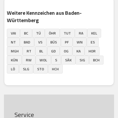
Weitere Kennzeichen aus Baden-
Württemberg
VAI
BC
TÜ
ÖHR
TUT
RA
KEL
NT
BAD
VS
BÜS
PF
WN
ES
MGH
RT
BL
GD
OG
KA
HOR
KÜN
RW
WOL
S
SÄK
SIG
BCH
LÖ
SLG
STO
HCH
Service