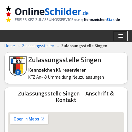
Online
Schilder
.
de
Zum
FREIER KFZ-ZULASSUNGSSERVICE
Kennzeichen
Star
.de
made by
Inhalt
springen
Home
»
Zulassungsstellen
»
Zulassungsstelle Singen
Zulassungsstelle Singen
Kennzeichen KN reservieren
KFZ An- & Ummeldung, Neuzulassungen
Zulassungsstelle Singen – Anschrift &
Kontakt