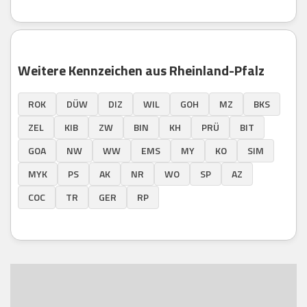
Weitere Kennzeichen aus Rheinland-Pfalz
ROK
DÜW
DIZ
WIL
GOH
MZ
BKS
ZEL
KIB
ZW
BIN
KH
PRÜ
BIT
GOA
NW
WW
EMS
MY
KO
SIM
MYK
PS
AK
NR
WO
SP
AZ
COC
TR
GER
RP