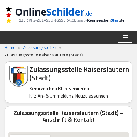
Online
Schilder
.
de
Zum
FREIER KFZ-ZULASSUNGSSERVICE
Kennzeichen
Star
.de
made by
Inhalt
springen
Home
»
Zulassungsstellen
»
Zulassungsstelle Kaiserslautern (Stadt)
Zulassungsstelle Kaiserslautern
(Stadt)
Kennzeichen KL reservieren
KFZ An- & Ummeldung, Neuzulassungen
Zulassungsstelle Kaiserslautern (Stadt) –
Anschrift & Kontakt