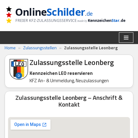
Online
Schilder
.
de
Zum
FREIER KFZ-ZULASSUNGSSERVICE
Kennzeichen
Star
.de
made by
Inhalt
springen
Home
»
Zulassungsstellen
»
Zulassungsstelle Leonberg
Zulassungsstelle Leonberg
Kennzeichen LEO reservieren
KFZ An- & Ummeldung, Neuzulassungen
Zulassungsstelle Leonberg – Anschrift &
Kontakt