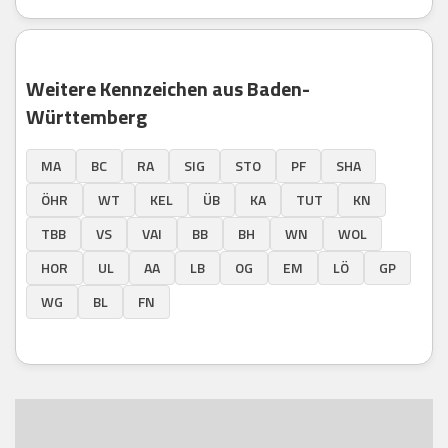
Weitere Kennzeichen aus Baden-
Württemberg
MA
BC
RA
SIG
STO
PF
SHA
ÖHR
WT
KEL
ÜB
KA
TUT
KN
TBB
VS
VAI
BB
BH
WN
WOL
HOR
UL
AA
LB
OG
EM
LÖ
GP
WG
BL
FN