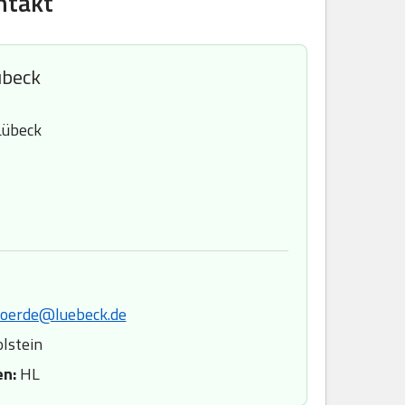
ntakt
übeck
Lübeck
hoerde@luebeck.de
lstein
en:
HL