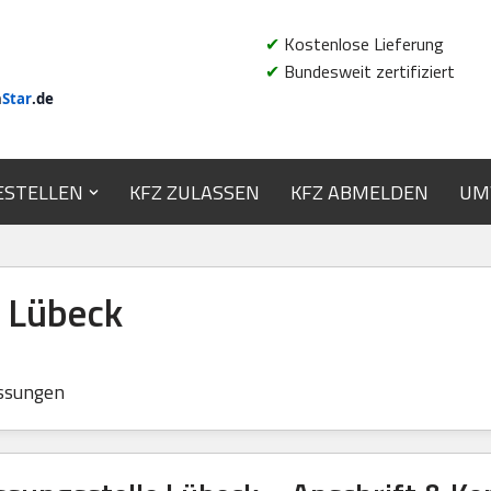
✔
Kostenlose Lieferung
✔
Bundesweit zertifiziert
n
Star
.de
ESTELLEN
KFZ ZULASSEN
KFZ ABMELDEN
UM
e Lübeck
ssungen