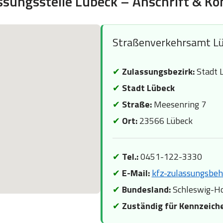
ssungsstelle Lübeck – Anschrift & Ko
Straßenverkehrsamt L
✔
Zulassungsbezirk:
Stadt 
✔
Stadt Lübeck
✔
Straße:
Meesenring 7
✔
Ort:
23566 Lübeck
✔
Tel.:
0451-122-3330
✔
E-Mail:
kfz-zulassungsbe
✔
Bundesland:
Schleswig-Ho
✔
Zuständig für Kennzeich