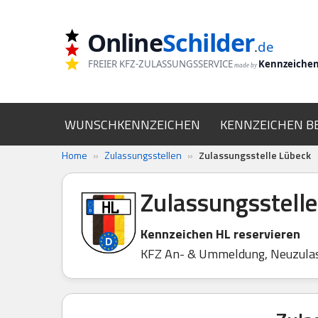
Online
Schilder
Zum
.
de
Inhalt
FREIER KFZ-ZULASSUNGSSERVICE
Kennzeiche
made by
springen
WUNSCHKENNZEICHEN
KENNZEICHEN B
Home
»
Zulassungsstellen
»
Zulassungsstelle Lübeck
Zulassungsstell
Kennzeichen HL reservieren
KFZ An- & Ummeldung, Neuzula