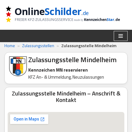
Online
Schilder
.
de
Zum
FREIER KFZ-ZULASSUNGSSERVICE
Kennzeichen
Star
.de
made by
Inhalt
springen
Home
»
Zulassungsstellen
»
Zulassungsstelle Mindelheim
Zulassungsstelle Mindelheim
Kennzeichen MN reservieren
KFZ An- & Ummeldung, Neuzulassungen
Zulassungsstelle Mindelheim – Anschrift &
Kontakt