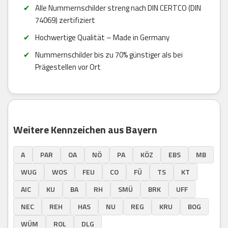
Alle Nummernschilder streng nach DIN CERTCO (DIN
74069) zertifiziert
Hochwertige Qualität – Made in Germany
Nummernschilder bis zu 70% günstiger als bei
Prägestellen vor Ort
Weitere Kennzeichen aus Bayern
A
PAR
OA
NÖ
PA
KÖZ
EBS
MB
WUG
WOS
FEU
CO
FÜ
TS
KT
AIC
KU
BA
RH
SMÜ
BRK
UFF
NEC
REH
HAS
NU
REG
KRU
BOG
WÜM
ROL
DLG