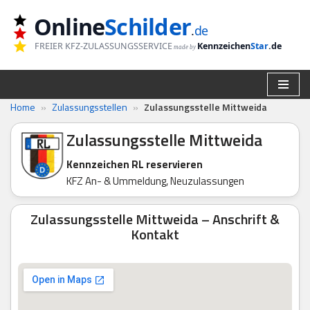
Online
Schilder
.
de
Zum
FREIER KFZ-ZULASSUNGSSERVICE
Kennzeichen
Star
.de
made by
Inhalt
springen
Home
»
Zulassungsstellen
»
Zulassungsstelle Mittweida
Zulassungsstelle Mittweida
Kennzeichen RL reservieren
KFZ An- & Ummeldung, Neuzulassungen
Zulassungsstelle Mittweida – Anschrift &
Kontakt