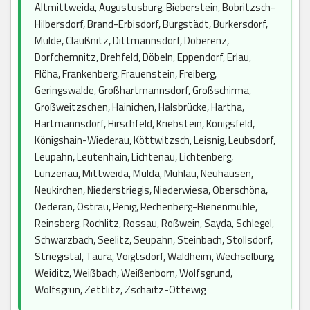
Altmittweida, Augustusburg, Bieberstein, Bobritzsch-
Hilbersdorf, Brand-Erbisdorf, Burgstädt, Burkersdorf,
Mulde, Claußnitz, Dittmannsdorf, Doberenz,
Dorfchemnitz, Drehfeld, Döbeln, Eppendorf, Erlau,
Flöha, Frankenberg, Frauenstein, Freiberg,
Geringswalde, Großhartmannsdorf, Großschirma,
Großweitzschen, Hainichen, Halsbrücke, Hartha,
Hartmannsdorf, Hirschfeld, Kriebstein, Königsfeld,
Königshain-Wiederau, Köttwitzsch, Leisnig, Leubsdorf,
Leupahn, Leutenhain, Lichtenau, Lichtenberg,
Lunzenau, Mittweida, Mulda, Mühlau, Neuhausen,
Neukirchen, Niederstriegis, Niederwiesa, Oberschöna,
Oederan, Ostrau, Penig, Rechenberg-Bienenmühle,
Reinsberg, Rochlitz, Rossau, Roßwein, Sayda, Schlegel,
Schwarzbach, Seelitz, Seupahn, Steinbach, Stollsdorf,
Striegistal, Taura, Voigtsdorf, Waldheim, Wechselburg,
Weiditz, Weißbach, Weißenborn, Wolfsgrund,
Wolfsgrün, Zettlitz, Zschaitz-Ottewig