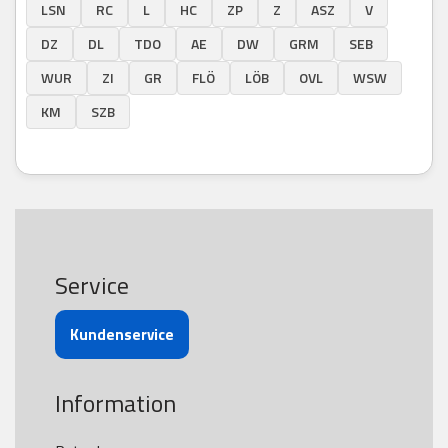
LSN
RC
L
HC
ZP
Z
ASZ
V
DZ
DL
TDO
AE
DW
GRM
SEB
WUR
ZI
GR
FLÖ
LÖB
OVL
WSW
KM
SZB
Service
Kundenservice
Information