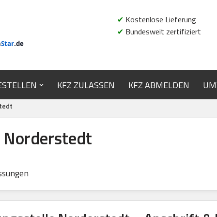
✔
Kostenlose Lieferung
✔
Bundesweit zertifiziert
n
Star
.de
ESTELLEN
KFZ ZULASSEN
KFZ ABMELDEN
UM
tedt
e Norderstedt
ssungen