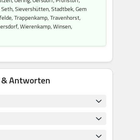
en, Oering, Oersdorf, Pronstorf,
, Seth, Sievershütten, Stadtbek, Gem
esfelde, Trappenkamp, Travenhorst,
mersdorf, Wierenkamp, Winsen,
n & Antworten