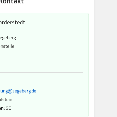
 Kontakt
orderstedt
Segeberg
nstelle
ssung@segeberg.de
lstein
en:
SE