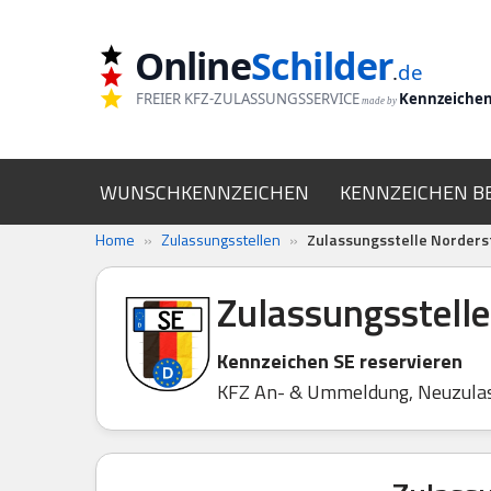
Online
Schilder
Zum
.
de
Inhalt
FREIER KFZ-ZULASSUNGSSERVICE
Kennzeiche
made by
springen
WUNSCHKENNZEICHEN
KENNZEICHEN B
Home
»
Zulassungsstellen
»
Zulassungsstelle Norders
Zulassungsstell
Kennzeichen SE reservieren
KFZ An- & Ummeldung, Neuzula