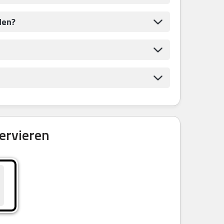
den?
ervieren