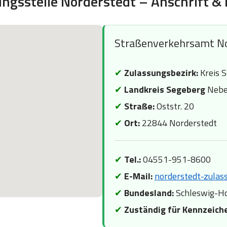
ngsstelle Norderstedt – Anschrift &
Straßenverkehrsamt N
✔
Zulassungsbezirk:
Kreis 
✔
Landkreis Segeberg
Nebe
✔
Straße:
Oststr. 20
✔
Ort:
22844 Norderstedt
✔
Tel.:
04551-951-8600
✔
E-Mail:
norderstedt-zula
✔
Bundesland:
Schleswig-Ho
✔
Zuständig für Kennzeich