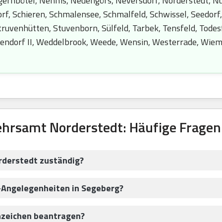
rnbötel, Nehms, Neuengörs, Neversdorf, Norderstedt, Nütz
orf, Schieren, Schmalensee, Schmalfeld, Schwissel, Seedorf
 Struvenhütten, Stuvenborn, Sülfeld, Tarbek, Tensfeld, Tod
kendorf II, Weddelbrook, Weede, Wensin, Westerrade, Wie
hrsamt Norderstedt: Häufige Frage
rderstedt zuständig?
z-Angelegenheiten in Segeberg?
nzeichen beantragen?