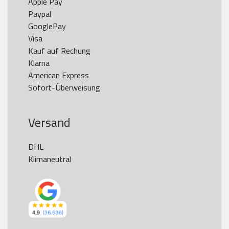
Apple Pay

Paypal

GooglePay

Visa

Kauf auf Rechung

Klarna

American Express

Versand
DHL

Klimaneutral