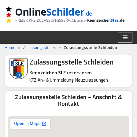
Online
Schilder
.
de
Zum
FREIER KFZ-ZULASSUNGSSERVICE
Kennzeichen
Star
.de
made by
Inhalt
springen
Home
»
Zulassungsstellen
»
Zulassungsstelle Schleiden
Zulassungsstelle Schleiden
Kennzeichen SLE reservieren
KFZ An- & Ummeldung, Neuzulassungen
Zulassungsstelle Schleiden – Anschrift &
Kontakt