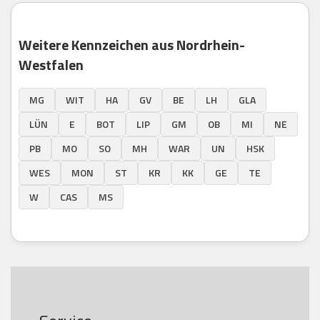
Weitere Kennzeichen aus Nordrhein-
Westfalen
MG
WIT
HA
GV
BE
LH
GLA
LÜN
E
BOT
LIP
GM
OB
MI
NE
PB
MO
SO
MH
WAR
UN
HSK
WES
MON
ST
KR
KK
GE
TE
W
CAS
MS