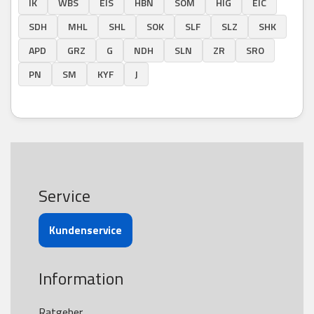
IK
WBS
EIS
HBN
SÖM
HIG
EIC
SDH
MHL
SHL
SOK
SLF
SLZ
SHK
APD
GRZ
G
NDH
SLN
ZR
SRO
PN
SM
KYF
J
Service
Kundenservice
Information
Ratgeber