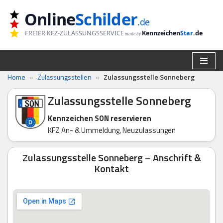
Online
Schilder
.
de
Zum
FREIER KFZ-ZULASSUNGSSERVICE
Kennzeichen
Star
.de
made by
Inhalt
springen
Home
»
Zulassungsstellen
»
Zulassungsstelle Sonneberg
Zulassungsstelle Sonneberg
Kennzeichen SON reservieren
KFZ An- & Ummeldung, Neuzulassungen
Zulassungsstelle Sonneberg – Anschrift &
Kontakt