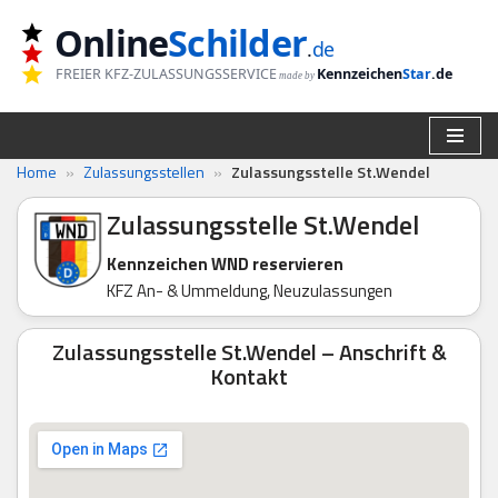
Online
Schilder
.
de
Zum
FREIER KFZ-ZULASSUNGSSERVICE
Kennzeichen
Star
.de
made by
Inhalt
springen
Home
»
Zulassungsstellen
»
Zulassungsstelle St.Wendel
Zulassungsstelle St.Wendel
Kennzeichen WND reservieren
KFZ An- & Ummeldung, Neuzulassungen
Zulassungsstelle St.Wendel – Anschrift &
Kontakt