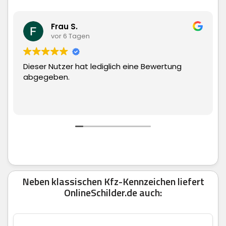
Frau S.
Matt
vor 6 Tagen
vor 6
Nutzer hat lediglich eine Bewertung
Superschnell
ben.
man echt nu
Neben klassischen Kfz-Kennzeichen liefert
OnlineSchilder.de auch: