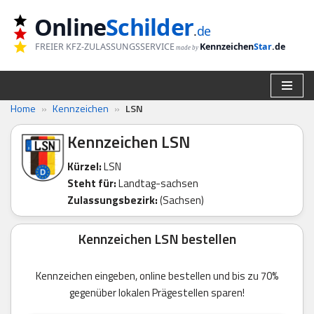
Online
Schilder
.
de
Zum
FREIER KFZ-ZULASSUNGSSERVICE
Kennzeichen
Star
.de
made by
Inhalt
springen
Home
»
Kennzeichen
»
LSN
Kennzeichen LSN
Kürzel:
LSN
Steht für:
Landtag-sachsen
Zulassungsbezirk:
(Sachsen)
Kennzeichen LSN bestellen
Kennzeichen eingeben, online bestellen und bis zu 70%
gegenüber lokalen Prägestellen sparen!