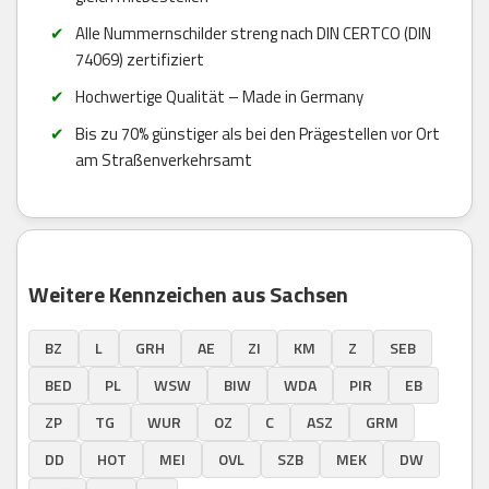
Alle Nummernschilder streng nach DIN CERTCO (DIN
74069) zertifiziert
Hochwertige Qualität – Made in Germany
Bis zu 70% günstiger als bei den Prägestellen vor Ort
am Straßenverkehrsamt
Weitere Kennzeichen aus Sachsen
BZ
L
GRH
AE
ZI
KM
Z
SEB
BED
PL
WSW
BIW
WDA
PIR
EB
ZP
TG
WUR
OZ
C
ASZ
GRM
DD
HOT
MEI
OVL
SZB
MEK
DW