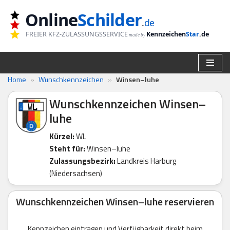
Online
Schilder
.
de
Zum
FREIER KFZ-ZULASSUNGSSERVICE
Kennzeichen
Star
.de
made by
Inhalt
springen
Home
»
Wunschkennzeichen
»
Winsen–luhe
Wunschkennzeichen Winsen–
luhe
Kürzel:
WL
Steht für:
Winsen–luhe
Zulassungsbezirk:
Landkreis Harburg
(Niedersachsen)
Wunschkennzeichen Winsen–luhe reservieren
Kennzeichen eintragen und Verfügbarkeit direkt beim