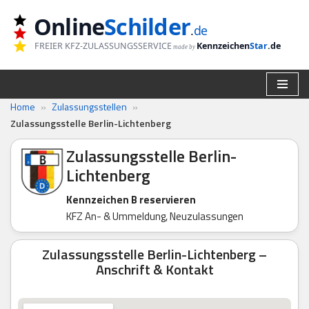
Online
Schilder
.
de
Zum
FREIER KFZ-ZULASSUNGSSERVICE
Kennzeichen
Star
.de
made by
Inhalt
springen
Home
»
Zulassungsstellen
»
Zulassungsstelle Berlin-Lichtenberg
Zulassungsstelle Berlin-
Lichtenberg
Kennzeichen B reservieren
KFZ An- & Ummeldung, Neuzulassungen
Zulassungsstelle Berlin-Lichtenberg –
Anschrift & Kontakt