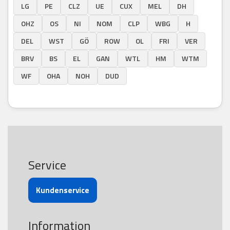
LG
PE
CLZ
UE
CUX
MEL
DH
OHZ
OS
NI
NOM
CLP
WBG
H
DEL
WST
GÖ
ROW
OL
FRI
VER
BRV
BS
EL
GAN
WTL
HM
WTM
WF
OHA
NOH
DUD
Service
Kundenservice
Information