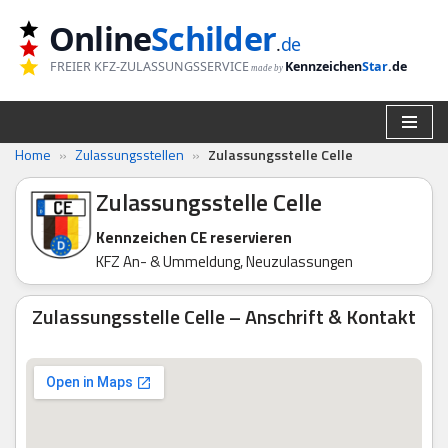
Online
Schilder
.
de
Zum
FREIER KFZ-ZULASSUNGSSERVICE
Kennzeichen
Star
.de
made by
Inhalt
springen
Home
»
Zulassungsstellen
»
Zulassungsstelle Celle
Zulassungsstelle Celle
Kennzeichen CE reservieren
KFZ An- & Ummeldung, Neuzulassungen
Zulassungsstelle Celle – Anschrift & Kontakt