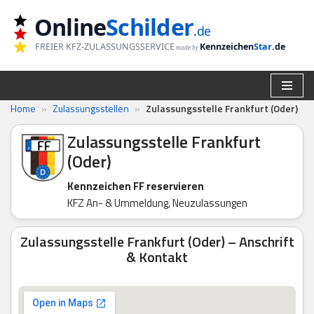
Online
Schilder
.
de
Zum
FREIER KFZ-ZULASSUNGSSERVICE
Kennzeichen
Star
.de
made by
Inhalt
springen
Home
»
Zulassungsstellen
»
Zulassungsstelle Frankfurt (Oder)
Zulassungsstelle Frankfurt
(Oder)
Kennzeichen FF reservieren
KFZ An- & Ummeldung, Neuzulassungen
Zulassungsstelle Frankfurt (Oder) – Anschrift
& Kontakt