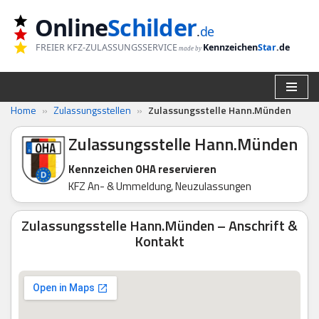
Online
Schilder
.
de
Zum
FREIER KFZ-ZULASSUNGSSERVICE
Kennzeichen
Star
.de
made by
Inhalt
springen
Home
»
Zulassungsstellen
»
Zulassungsstelle Hann.Münden
Zulassungsstelle Hann.Münden
Kennzeichen OHA reservieren
KFZ An- & Ummeldung, Neuzulassungen
Zulassungsstelle Hann.Münden – Anschrift &
Kontakt