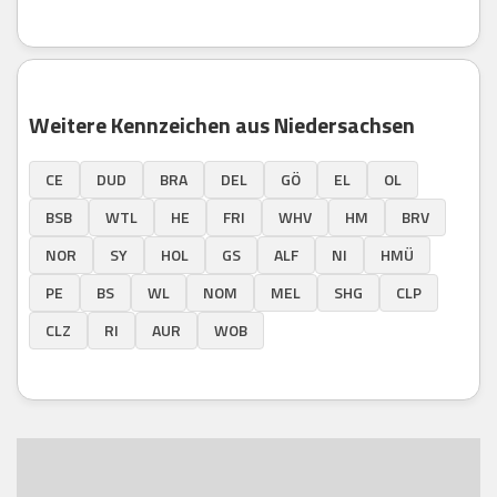
Weitere Kennzeichen aus Niedersachsen
CE
DUD
BRA
DEL
GÖ
EL
OL
BSB
WTL
HE
FRI
WHV
HM
BRV
NOR
SY
HOL
GS
ALF
NI
HMÜ
PE
BS
WL
NOM
MEL
SHG
CLP
CLZ
RI
AUR
WOB