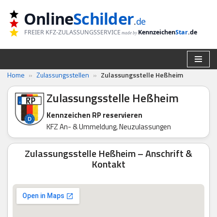
Online
Schilder
.
de
Zum
FREIER KFZ-ZULASSUNGSSERVICE
Kennzeichen
Star
.de
made by
Inhalt
springen
Home
»
Zulassungsstellen
»
Zulassungsstelle Heßheim
Zulassungsstelle Heßheim
Kennzeichen RP reservieren
KFZ An- & Ummeldung, Neuzulassungen
Zulassungsstelle Heßheim – Anschrift &
Kontakt