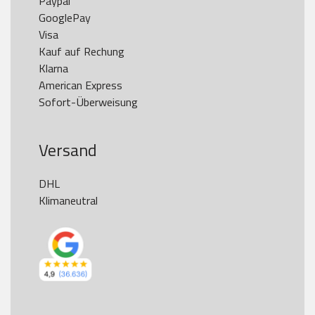
Paypal

GooglePay

Visa

Kauf auf Rechung

Klarna

American Express

Versand
DHL

Klimaneutral