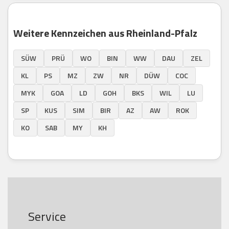
Weitere Kennzeichen aus Rheinland-Pfalz
SÜW
PRÜ
WO
BIN
WW
DAU
ZEL
KL
PS
MZ
ZW
NR
DÜW
COC
MYK
GOA
LD
GOH
BKS
WIL
LU
SP
KUS
SIM
BIR
AZ
AW
ROK
KO
SAB
MY
KH
Service