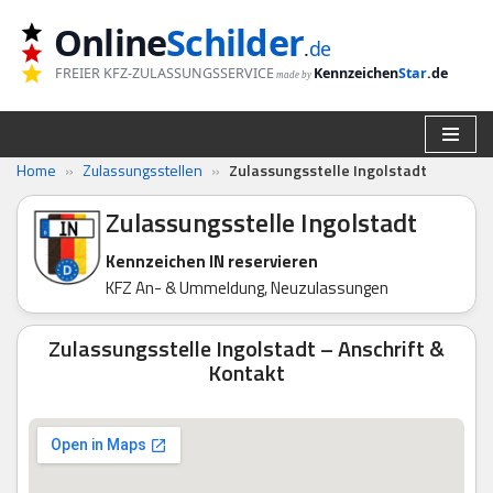
Online
Schilder
.
de
Zum
FREIER KFZ-ZULASSUNGSSERVICE
Kennzeichen
Star
.de
made by
Inhalt
springen
Home
»
Zulassungsstellen
»
Zulassungsstelle Ingolstadt
Zulassungsstelle Ingolstadt
Kennzeichen IN reservieren
KFZ An- & Ummeldung, Neuzulassungen
Zulassungsstelle Ingolstadt – Anschrift &
Kontakt