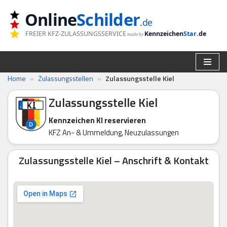
Online
Schilder
.
de
Zum
FREIER KFZ-ZULASSUNGSSERVICE
Kennzeichen
Star
.de
made by
Inhalt
springen
Home
»
Zulassungsstellen
»
Zulassungsstelle Kiel
Zulassungsstelle Kiel
Kennzeichen KI reservieren
KFZ An- & Ummeldung, Neuzulassungen
Zulassungsstelle Kiel – Anschrift & Kontakt