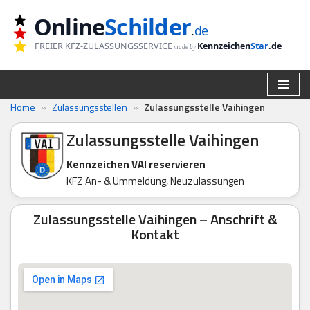
Online
Schilder
.
de
Zum
FREIER KFZ-ZULASSUNGSSERVICE
Kennzeichen
Star
.de
made by
Inhalt
springen
Home
»
Zulassungsstellen
»
Zulassungsstelle Vaihingen
Zulassungsstelle Vaihingen
Kennzeichen VAI reservieren
KFZ An- & Ummeldung, Neuzulassungen
Zulassungsstelle Vaihingen – Anschrift &
Kontakt