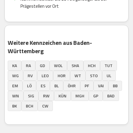
Prägestellen vor Ort
Weitere Kennzeichen aus Baden-
Württemberg
KA
RA
GD
WOL
SHA
HCH
TUT
WG
RV
LEO
HOR
WT
STO
UL
EM
LÖ
ES
BL
ÖHR
PF
VAI
BB
WN
SIG
RW
KÜN
MGH
GP
BAD
BK
BCH
CW