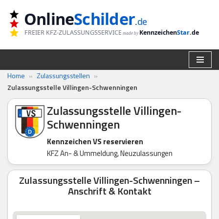
Online
Schilder
.
de
Zum
FREIER KFZ-ZULASSUNGSSERVICE
Kennzeichen
Star
.de
made by
Inhalt
springen
Home
»
Zulassungsstellen
»
Zulassungsstelle Villingen-Schwenningen
Zulassungsstelle Villingen-
Schwenningen
Kennzeichen VS reservieren
KFZ An- & Ummeldung, Neuzulassungen
Zulassungsstelle Villingen-Schwenningen –
Anschrift & Kontakt