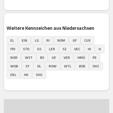
Weitere Kennzeichen aus Niedersachsen
EL
EIN
LG
RI
NOM
GF
CUX
FRI
STD
GS
LER
SZ
VEC
HI
H
NOR
WST
BS
UE
VER
HMÜ
PE
WOB
SY
OL
ROW
WTL
BSB
OHZ
DEL
HK
SHG