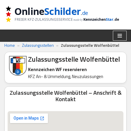
Online
Schilder
.
de
Zum
FREIER KFZ-ZULASSUNGSSERVICE
Kennzeichen
Star
.de
made by
Inhalt
springen
Home
»
Zulassungsstellen
»
Zulassungsstelle Wolfenbüttel
Zulassungsstelle Wolfenbüttel
Kennzeichen WF reservieren
KFZ An- & Ummeldung, Neuzulassungen
Zulassungsstelle Wolfenbüttel – Anschrift &
Kontakt