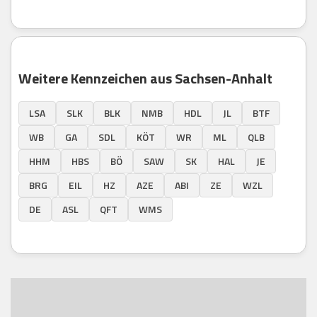
Weitere Kennzeichen aus Sachsen-Anhalt
LSA
SLK
BLK
NMB
HDL
JL
BTF
WB
GA
SDL
KÖT
WR
ML
QLB
HHM
HBS
BÖ
SAW
SK
HAL
JE
BRG
EIL
HZ
AZE
ABI
ZE
WZL
DE
ASL
QFT
WMS