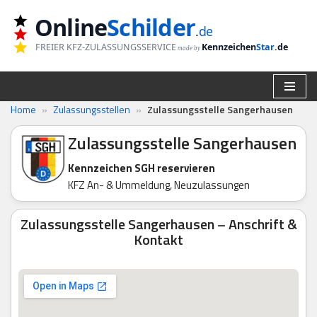
Online
Schilder
.
de
Zum
FREIER KFZ-ZULASSUNGSSERVICE
Kennzeichen
Star
.de
made by
Inhalt
springen
Home
»
Zulassungsstellen
»
Zulassungsstelle Sangerhausen
Zulassungsstelle Sangerhausen
Kennzeichen SGH reservieren
KFZ An- & Ummeldung, Neuzulassungen
Zulassungsstelle Sangerhausen – Anschrift &
Kontakt